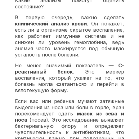
Какие анализы помогут оценить
состояние?
В первую очередь, важно сделать
клинический анализ крови
. Он покажет,
есть ли в организме скрытое воспаление,
как работает иммунная система и не
снижен ли уровень гемоглобина, ведь
анемия часто маскируется под обычную
усталость после болезни.
Не менее значимый показатель —
С-
реактивный белок
. Это маркер
воспаления, который укажет на то, что
болезнь могла «затаиться» и перейти в
вялотекущую форму.
Если вас или ребенка мучают затяжные
выделения из носа или боли в горле, врач
порекомендует сдать
мазок из зева и
носа
(посев). Это исследование выявляет
бактериальную флору и определяет
чувствительность к антибиотикам, что
критически важно при подозрении на