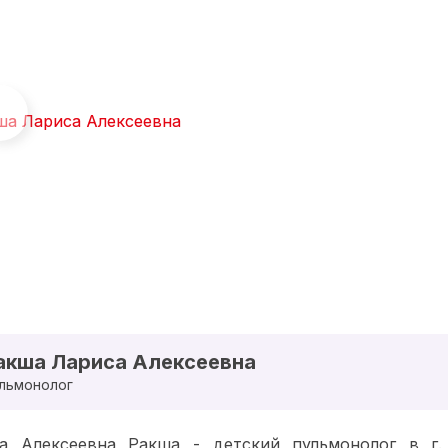
акша Лариса Алексеевна
льмонолог
а Алексеевна Ракша - детский пульмонолог в г. 