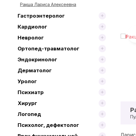
Ракша Лариса Алексеевна
Гастроэнтеролог
Кардиолог
Невролог
Ортопед-травматолог
Эндокринолог
Дерматолог
Уролог
Психиатр
Хирург
Р
Логопед
Пу
Психолог, дефектолог
Ларис
Врач функциональной