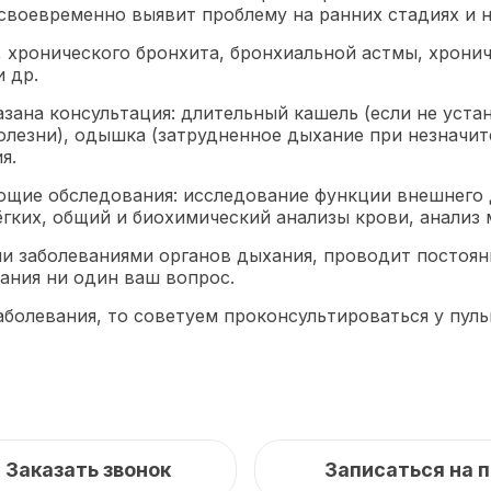
своевременно выявит проблему на ранних стадиях и н
 хронического бронхита, бронхиальной астмы, хронич
и др.
зана консультация: длительный кашель (если не устан
олезни), одышка (затрудненное дыхание при незначите
ия.⠀
ющие обследования: исследование функции внешнего 
ёгких, общий и биохимический анализы крови, анализ
ми заболеваниями органов дыхания, проводит постоян
мания ни один ваш вопрос.
аболевания, то советуем проконсультироваться у пул
Заказать звонок
Записаться на 