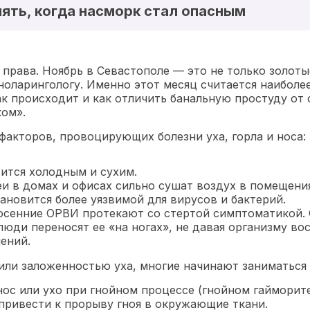
нять, когда насморк стал опасным
 права. Ноябрь в Севастополе — это не только золот
ноларингологу. Именно этот месяц считается наиболе
ак происходит и как отличить банальную простуду от
ом».
факторов, провоцирующих болезни уха, горла и носа:
вится холодным и сухим.
еи в домах и офисах сильно сушат воздух в помещения
ановится более уязвимой для вирусов и бактерий.
 осенние ОРВИ протекают со стертой симптоматикой.
люди переносят ее «на ногах», не давая организму в
ений.
ли заложенностью уха, многие начинают заниматься 
 нос или ухо при гнойном процессе (гнойном гайморит
привести к прорыву гноя в окружающие ткани.