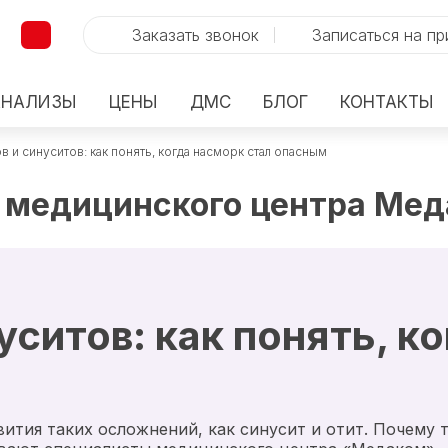
Заказать звонок
Записаться на п
АНАЛИЗЫ
ЦЕНЫ
ДМС
БЛОГ
КОНТАКТЫ
в и синуситов: как понять, когда насморк стал опасным
 медицинского центра Ме
уситов: как понять, к
вития таких осложнений, как синусит и отит. Почему 