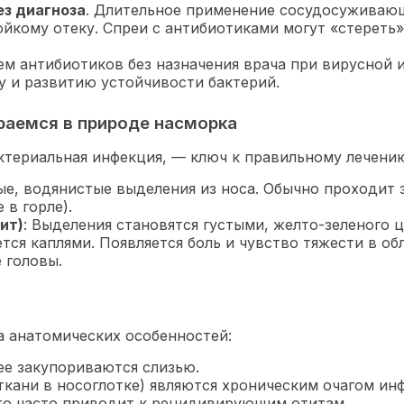
ез диагноза
. Длительное применение сосудосуживаю
ойкому отеку. Спреи с антибиотиками могут «стереть»
ем антибиотиков без назначения врача при вирусной и
у и развитию устойчивости бактерий.
раемся в природе насморка
актериальная инфекция, — ключ к правильному лечени
ые, водянистые выделения из носа. Обычно проходит з
в горле).
ит)
: Выделения становятся густыми, желто-зеленого ц
тся каплями. Появляется боль и чувство тяжести в обл
е головы.
 анатомических особенностей:
е закупориваются слизью.
ткани в носоглотке) являются хроническим очагом и
что часто приводит к рецидивирующим отитам.