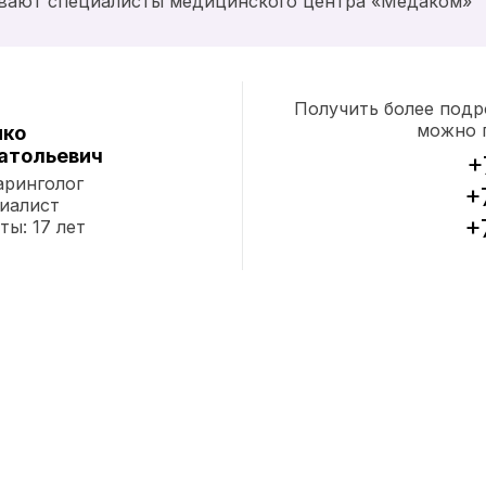
зывают специалисты медицинского центра «Медаком»
Получить более подр
можно 
нко
атольевич
+
аринголог
+
иалист
+
ты: 17 лет