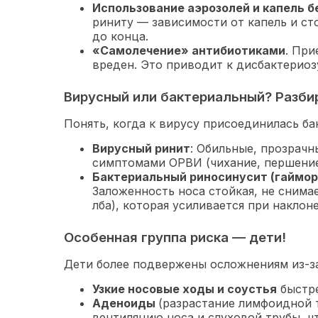
Использование аэрозолей и капель б
риниту — зависимости от капель и ст
до конца.
«Самолечение» антибиотиками
. При
вреден. Это приводит к дисбактериоз
Вирусный или бактериальный? Разби
Понять, когда к вирусу присоединилась б
Вирусный ринит
: Обильные, прозрачн
симптомами ОРВИ (чихание, першение 
Бактериальный риносинусит (гаймор
Заложенность носа стойкая, не снимае
лба), которая усиливается при наклон
Особенная группа риска — дети!
Дети более подвержены осложнениям из-за
Узкие носовые ходы и соустья
быстре
Аденоиды
(разрастание лимфоидной 
вентиляцию носа и слуховой трубы, 