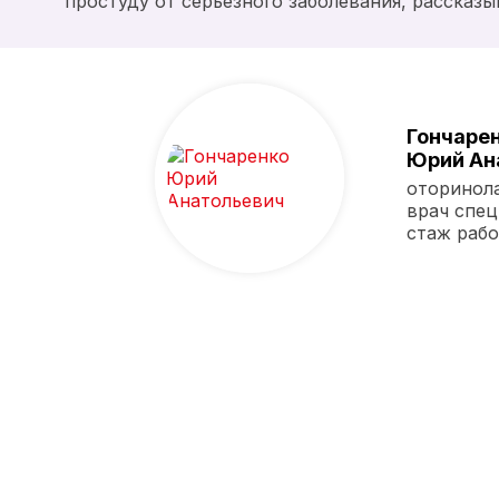
простуду от серьезного заболевания, расска
Гончаре
Юрий Ан
оторинол
врач спец
стаж рабо