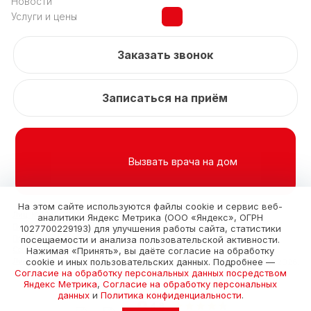
Новости
Услуги и цены
Заказать звонок
Записаться на приём
Вызвать врача на дом
На этом сайте используются файлы cookie и сервис веб-
Лиц. №Л041-01138-92/00301077 от 18.09.2015
аналитики Яндекс Метрика (ООО «Яндекс», ОГРН
Пользовательскуое соглашение
1027700229193) для улучшения работы сайта, статистики
Политика конфиденциальности
посещаемости и анализа пользовательской активности.
Нажимая «Принять», вы даёте согласие на обработку
Согласие на обработку персональных данных
cookie и иных пользовательских данных. Подробнее —
© 2010-2026.
Лицензии и документы
Согласие на обработку персональных данных посредством
Яндекс Метрика
,
Согласие на обработку персональных
данных
и
Политика конфиденциальности
.