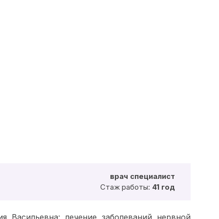
врач специалист
Стаж работы:
41 год
я Васильевна: лечение заболеваний нервной