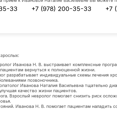
на приём к Ивановой Наталие Васильевне
Вы можете п
-35-33
+7 (978) 200-35-33
+7 
взрослых:
ролог Иванова Н. В. выстраивает комплексные прогр
 пациентам вернуться к полноценной жизни.
лог разрабатывает индивидуальные схемы лечения хро
олеваниями позвоночника.
ропатолог Иванова Наталия Васильевна тщательно диа
улучшая качество жизни пациентов.
га. Взрослый невролог помогает снизить риск ослож
овья.
яний. Иванова Н. В. помогает пациентам наладить со