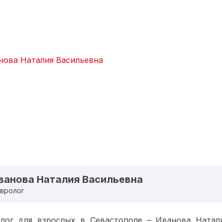
ванова Наталия Васильевна
вролог
лог для взрослых в Севастополе – Иванова Натали