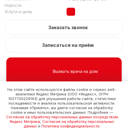
Новости
Услуги и цены
Заказать звонок
Записаться на приём
Вызвать врача на дом
На этом сайте используются файлы cookie и сервис веб-
Лиц. №Л041-01138-92/00301077 от 18.09.2015
аналитики Яндекс Метрика (ООО «Яндекс», ОГРН
Пользовательскуое соглашение
1027700229193) для улучшения работы сайта, статистики
Политика конфиденциальности
посещаемости и анализа пользовательской активности.
Нажимая «Принять», вы даёте согласие на обработку
Согласие на обработку персональных данных
cookie и иных пользовательских данных. Подробнее —
© 2010-2026.
Лицензии и документы
Согласие на обработку персональных данных посредством
Яндекс Метрика
,
Согласие на обработку персональных
данных
и
Политика конфиденциальности
.