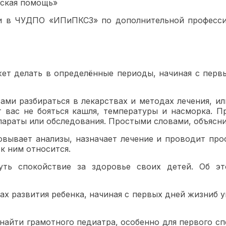
нская помощь»
и в ЧУДПО «ИПиПКСЗ» по дополнительной професси
ет делать в определённые периоды, начиная с перв
сами разбираться в лекарствах и методах лечения, ил
 вас не бояться кашля, температуры и насморка. П
араты или обследования. Простыми словами, объяснит
вывает анализы, назначает лечение и проводит про
к ним относится.
уть спокойствие за здоровье своих детей. Об эт
х развития ребенка, начиная с первых дней жизниб у
 найти грамотного педиатра, особенно для первого сп