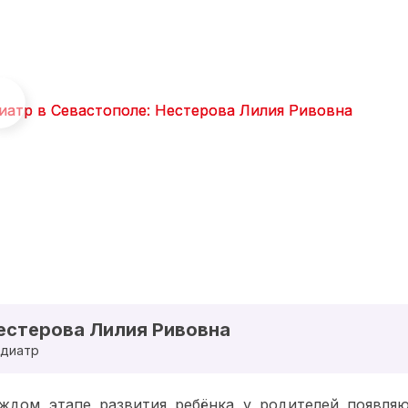
естерова Лилия Ривовна
диатр
ждом этапе развития ребёнка у родителей появляю