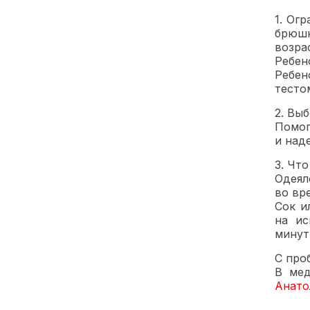
1. Ог
брюшн
возра
Ребен
Ребен
тесто
2. Вы
Помог
и над
3. Чт
Одеял
во вр
Сок и
на ис
минут
С про
В мед
Анато