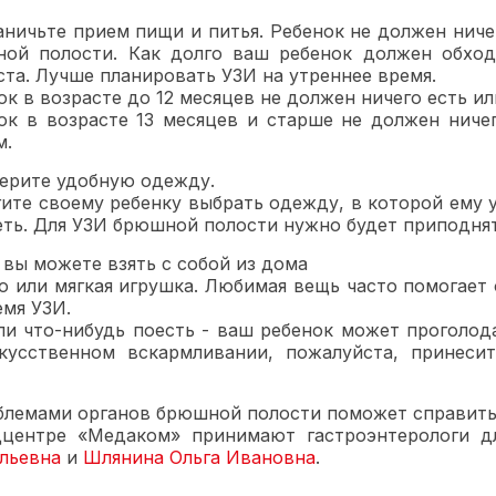
раничьте прием пищи и питья. Ребенок не должен ниче
ой полости. Как долго ваш ребенок должен обходи
ста. Лучше планировать УЗИ на утреннее время.
ок в возрасте до 12 месяцев не должен ничего есть ил
ок в возрасте 13 месяцев и старше не должен ничег
м.
берите удобную одежду.
ите своему ребенку выбрать одежду, в которой ему у
еть. Для УЗИ брюшной полости нужно будет приподня
о вы можете взять с собой из дома
о или мягкая игрушка. Любимая вещь часто помогает
емя УЗИ.
ли что-нибудь поесть - ваш ребенок может проголода
кусственном вскармливании, пожалуйста, принесит
блемами органов брюшной полости поможет справит
центре «Медаком» принимают гастроэнтерологи д
льевна
и
Шлянина Ольга Ивановна
.