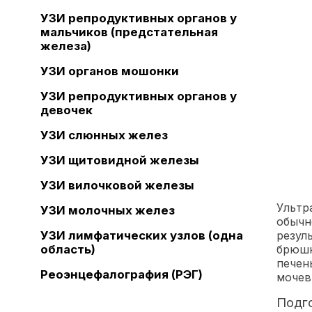
УЗИ репродуктивных органов у
мальчиков (предстательная
железа)
УЗИ органов мошонки
УЗИ репродуктивных органов у
девочек
УЗИ слюнных желез
УЗИ щитовидной железы
УЗИ вилочковой железы
Ультр
УЗИ молочных желез
обычн
резул
УЗИ лимфатических узлов (одна
брюшн
область)
печен
Реоэнцефалография (РЭГ)
мочев
Подг