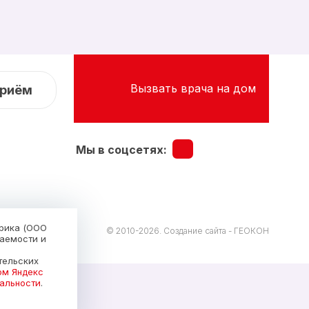
Вызвать врача на дом
приём
Мы в соцсетях:
трика (ООО
© 2010-2026.
Создание сайта - ГЕОКОН
щаемости и
тельских
ом Яндекс
альности
.