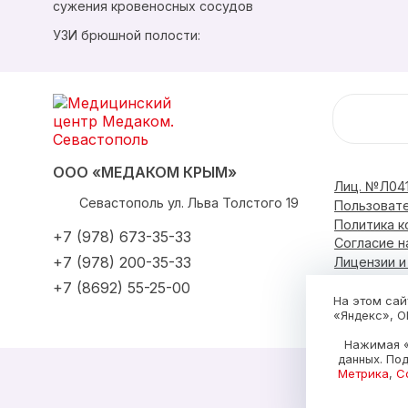
сужения кровеносных сосудов
УЗИ брюшной полости:
ООО «МЕДАКОМ КРЫМ»
Лиц. №Л041
Севастополь
ул. Льва Толстого 19
Пользоват
Политика 
+7 (978) 673-35-33
Согласие н
+7 (978) 200-35-33
Лицензии 
+7 (8692) 55-25-00
О центре
На этом сай
«Яндекс», О
Нажимая «
данных. По
Метрика
,
С