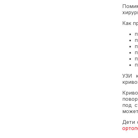
Помим
хирур
Как п
п
п
п
п
п
п
УЗИ 
криво
Крив
повор
под с
может
Дети 
ортоп