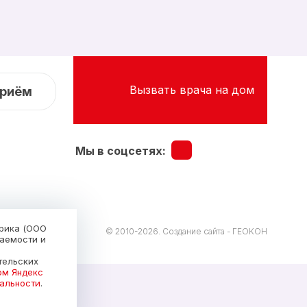
Вызвать врача на дом
приём
Мы в соцсетях:
трика (ООО
© 2010-2026.
Создание сайта - ГЕОКОН
щаемости и
тельских
ом Яндекс
альности
.