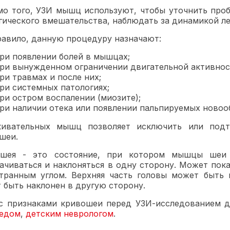
о того, УЗИ мышц используют, чтобы уточнить про
гического вмешательства, наблюдать за динамикой ле
равило, данную процедуру назначают:
ри появлении болей в мышцах;
ри вынужденном ограничении двигательной активнос
ри травмах и после них;
ри системных патологиях;
ри остром воспалении (миозите);
ри наличии отека или появлении пальпируемых новоо
кивательных мышц позволяет исключить или под
шеи.
ошея - это состояние, при котором мышцы шеи 
ачиваться и наклоняться в одну сторону. Может пока
транным углом. Верхняя часть головы может быть 
 быть наклонен в другую сторону.
с признаками кривошеи перед УЗИ-исследованием 
едом
,
детским неврологом
.