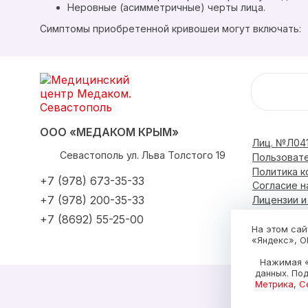
Неровные (асимметричные) черты лица.
Симптомы приобретенной кривошеи могут включать:
ООО «МЕДАКОМ КРЫМ»
Лиц. №Л041
Севастополь
ул. Льва Толстого 19
Пользоват
Политика 
+7 (978) 673-35-33
Согласие н
+7 (978) 200-35-33
Лицензии 
+7 (8692) 55-25-00
О центре
На этом сай
«Яндекс», О
Нажимая «
данных. По
Метрика
,
С