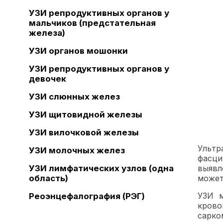
УЗИ репродуктивных органов у
мальчиков (предстательная
железа)
УЗИ органов мошонки
УЗИ репродуктивных органов у
девочек
УЗИ слюнных желез
УЗИ щитовидной железы
УЗИ вилочковой железы
Ультр
УЗИ молочных желез
фасци
выявл
УЗИ лимфатических узлов (одна
может
область)
УЗИ м
Реоэнцефалография (РЭГ)
крово
сарко